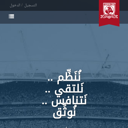
التسجيل
الدخول
نُنَظِّم ..
نَلتقي ..
نَتنافس ..
نُوثِّق