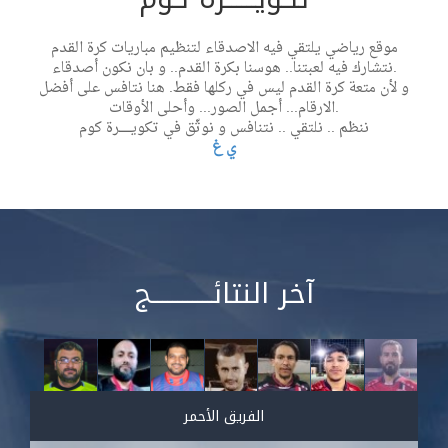
موقع رياضي يلتقي فيه الاصدقاء لتنظيم مباريات كرة القدم
نتشارك فيه لعبتنا.. هوسنا بكرة القدم.. و بان نكون أصدقاء.
و لأن متعة كرة القدم ليس في ركلها فقط. هنا نتافس على أفضل
الارقام... أجمل الصور... وأحلى الأوقات.
ننظم .. نلتقي .. نتنافس و نوثّق في تكويــــــرة كوم
ي غ
آخر النتائــــــــــــج
الفريق الأحمر