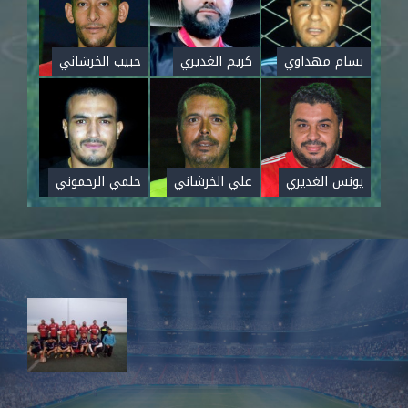
بسام مهداوي
كريم الغديري
حبيب الخرشاني
يونس الغديري
علي الخرشاني
حلمي الرحموني