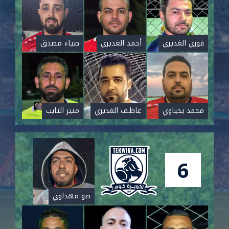
فوزي الغديري
أحمد الغديري
ضياء مصدق
محمد يحياوي
عاطـف الغديري
منير التايب
6
ضو مهداوي