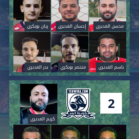
محسن الغديري
إحسان الغديري
ريان بوبكري
باسم الغديري
منتصر بوبكري
بدر الغديري
2
كريم الغديري