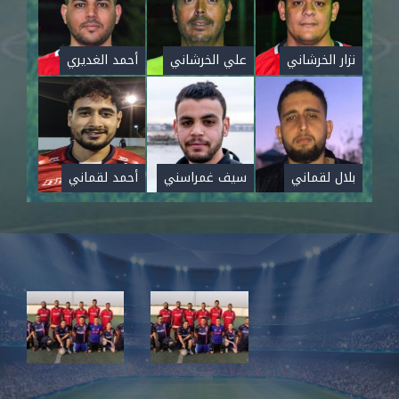
نزار الخرشاني
علي الخرشاني
أحمد الغديري
بلال لقماني
سيف غمراسني
أحمد لقماني