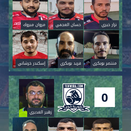
نزار خيري
حسان العجمي
مروان مبروك
منتصر بوبكري
فريد بوبكري
إسكندر خرشاني
0
زهير الغديري