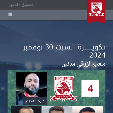
التسجيل
الدخول
تكويــــــرة السبت
نوفمبر
30
2024
ملعب الزرڨي مدنين
4
كريم الغديري