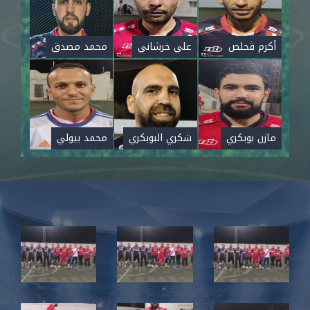
أكرم ڨحلص
علي خرشاني
محمد مصدق
مازن بوبكري
شكري البوبكري
محمد بيولي