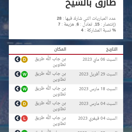
طارق بالشيخ
عدد المباريات التي شارك فيها :
28
)
إنتصار :
15
, تعادل :
6
, هزيمة :
7
4 %
نسبة المشاركة :
التاريخ
المكان
بن جاب الله طريق
السبت
ماي
D
2023
06
تطاوين
بن جاب الله طريق
السبت
أفريل
W
2023
29
تطاوين
بن جاب الله طريق
السبت
مارس
W
2023
18
تطاوين
بن جاب الله طريق
السبت
مارس
D
2023
04
تطاوين
بن جاب الله طريق
السبت
فيفري
L
2023
04
تطاوين