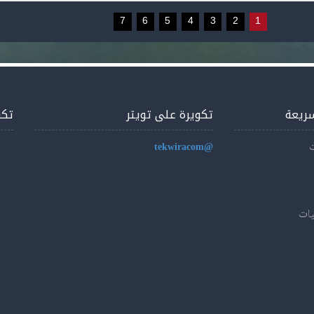
7
6
5
4
3
2
1
سريعة
تكويرة على تويتر
تكو
ت
@tekwiracom
يات