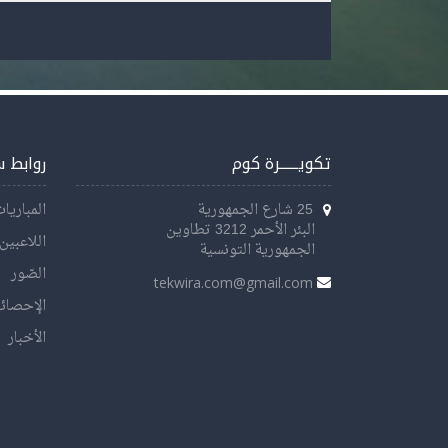
تكويــــــرة كوم
روابط 
25 شارع الجمهورية
المباريا
البئر الأحمر 3212 تطاوين
اللاعبين
الجمهورية التونسية
الصّور
tekwira.com@gmail.com
الإحصائ
الأخبار