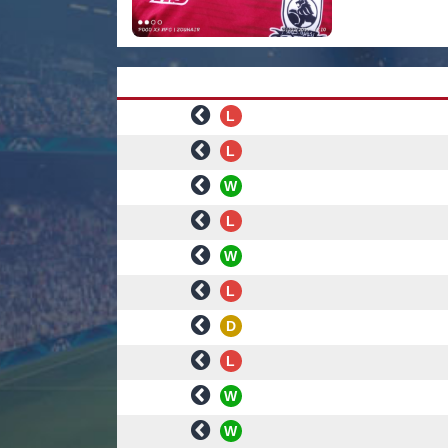
L
L
W
L
W
L
D
L
W
W