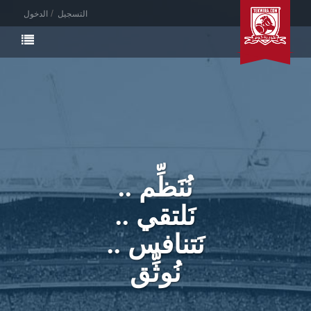
التسجيل
الدخول
نُنَظِّم ..
نَلتقي ..
نَتنافس ..
نُوثِّق