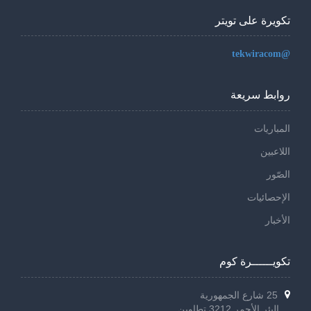
تكويرة على تويتر
@tekwiracom
روابط سريعة
المباريات
اللاعبين
الصّور
الإحصائيات
الأخبار
تكويــــــرة كوم
25 شارع الجمهورية
البئر الأحمر 3212 تطاوين